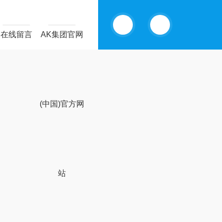
18501309179
在线留言
AK集团官网
(中国)官方网
站