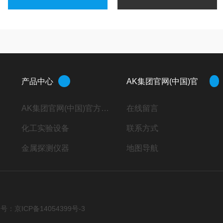
产品中心
AK集团官网(中国)官
方网站
AK集团官网(中国)官方网站
在线留言
化工实验设备
联系方式
金属探测仪器
地图导航
便携式检测仪器
检测分析仪器
电力通讯
号：京ICP备14054399号-3