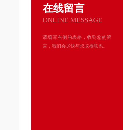
在线留言
ONLINE MESSAGE
请填写右侧的表格，收到您的留
言，我们会尽快与您取得联系。