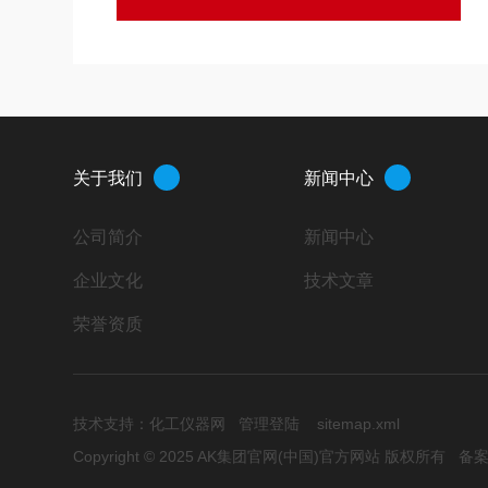
关于我们
新闻中心
公司简介
新闻中心
企业文化
技术文章
荣誉资质
技术支持：
化工仪器网
管理登陆
sitemap.xml
Copyright © 2025 AK集团官网(中国)官方网站 版权所有
备案