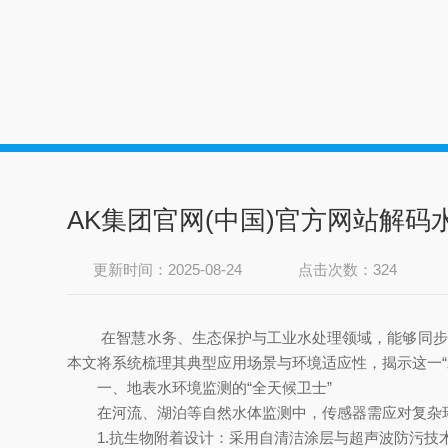
AK集团官网(中国)官方网站解
更新时间：2025-08-24
点击次数：324
在智慧水务、生态保护与工业水处理领域，能够同步监
本文将系统梳理其典型应用场景与环境适应性，揭示这一“
一、地表水环境监测的“全天候卫士”
在河流、湖泊等自然水体监测中，传感器需应对复杂
1.抗生物附着设计：采用自清洁涂层与超声波防污技术