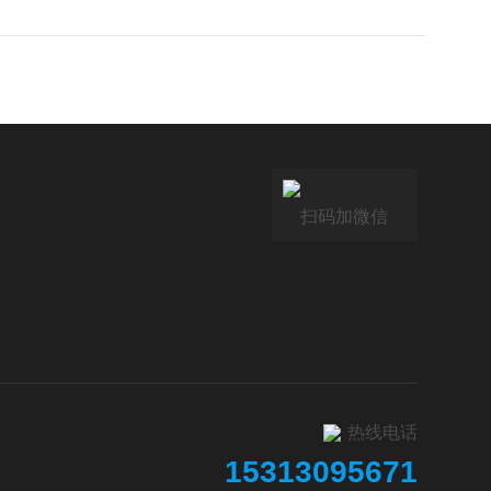
扫码加微信
热线电话
15313095671