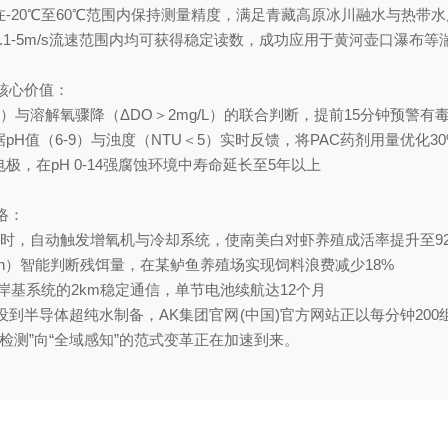
20℃至60℃范围内保持测量精度，满足青藏高原冰川融水与热带
1-5m/s流速范围内均可获得稳定读数，成功应用于黄河壶口瀑布等
核心价值：
m）与溶解氧骤降（ΔDO＞2mg/L）的联合判断，提前15分钟预警有
值（6-9）与浊度（NTU＜5）实时反馈，将PAC药剂用量优化30
，在pH 0-14强腐蚀环境中寿命延长至5年以上
络：
8℃时，自动触发增氧机与冷却系统，使南美白对虾养殖成活率提升至9
in）智能判断残饵量，在某鲈鱼养殖场实现饲料浪费减少18%
岸基系统的2km稳定通信，单节电池续航达12个月
半导体超纯水制备，AK集团官网(中国)官方网站正以每分钟200
检测”向“全域感知”的范式变革正在加速到来。