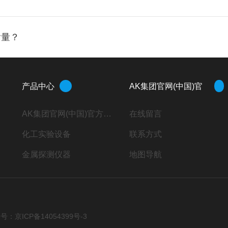
含量？
产品中心
AK集团官网(中国)官
方网站
AK集团官网(中国)官方网站
在线留言
化工实验设备
联系方式
金属探测仪器
地图导航
便携式检测仪器
检测分析仪器
电力通讯
号：京ICP备14054399号-3