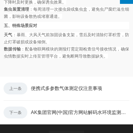
下降时及时更换，确保诱虫效果。
集虫装置清理
：每周清理一次接虫袋或集虫盒，避免虫尸腐烂滋生细
菌，影响设备散热或堵塞通道。
五、特殊场景应对
天气
：暴雨、大风天气前加固设备支架，雪后及时清除灯罩积雪，防
止灯罩破损或设备倾倒。
数据传输
：配备物联网模块的测报灯需定期检查信号接收情况，确保
虫情数据实时上传至管理平台，避免断网导致数据缺失。
便携式多参数气体测定仪注意事项
上一条
AK集团官网(中国)官方网站解码水环境监测的全能哨兵
下一条