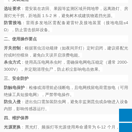
选址要求
：需安装在农田、果园等监测区域开阔地带，远离路灯、房
屋灯光干扰，距地面
1.5-2 米，避免树木或建筑物遮挡光源。
防雷接地
：雷雨多发地区需配备避雷针及接地装置（接地电阻
≤4
Ω），防止雷击损坏设备。
二、使用操作要点
开关控制
：根据害虫活动规律（如夜间开灯）定时启闭，建议搭配光
控或时控模块，避免白天误开启浪费电能。
杀虫方式
：使用高压电网杀虫时，需确保电网电压稳定（通常
2000-
3000V），并定期清理虫尸，防止积尘影响电击效果。
三、安全防护
防触电保护
：检修或清理前必须断电，且电网残留电荷需放电（可用
绝缘工具短接电网），严禁带电操作。
防虫入侵
：进出虫口需加装防虫网，避免非监测昆虫或杂物进入设备
内部，影响传感器运行。
四、维护保养
光源更换
：黑光灯、频振灯等光源使用寿命通常为
6-12 个月，亮度